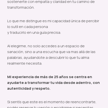
sostenerte con empatía y claridad en tu camino de
transformación.
Lo que me distingue es mi capacidad única de percibir
lo sutíl en cada persona
y traducirlo en una guía precisa.
Al elegirme, no solo accedes a un espacio de
sanación, sino a una escucha que va mas allá de las
palabras, ayudandote a descubrir lo que tu alma
realmente necesita.
Mi
experiencia de más de 25 años se centra en
ayudarte a transformar tu vida desde adentro, con
autenticidad y respeto.
Si sentís que este es el momento de reencontrarte,
podés reservar tu sesión o escribirme si necesitas