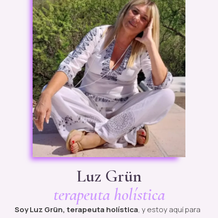
Luz Grün
terapeuta holística
Soy Luz Grün, terapeuta holística
, y estoy aquí para